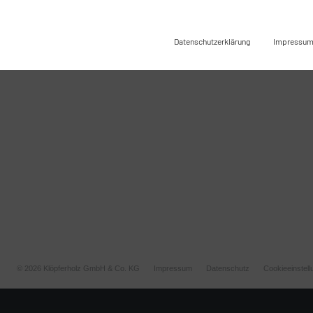
Datenschutzerklärung
Impressu
© 2026 Klöpferholz GmbH & Co. KG
Impressum
Datenschutz
Cookieeinstel