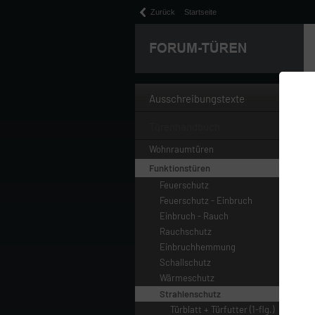
Zurück
Startseite
Ausschreibungstexte
Türenhandbuch
Wohnraumtüren
Funktionstüren
Feuerschutz
Feuerschutz - Einbruch
Einbruch - Rauch
Rauchschutz
Einbruchhemmung
Schallschutz
Wärmeschutz
Strahlenschutz
Türblatt + Türfutter (1-flg.)