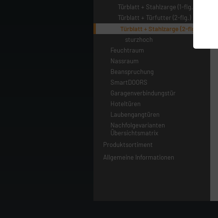
Türblatt + Stahlzarge (1-flg.)
Türblatt + Türfutter (2-flg.)
Türblatt + Stahlzarge (2-flg.)
sturzhoch
Feuchtraum
Nassraum
Beanspruchung
SmartDOORS
Garagenverbindungstür
Hoteltüren
Laubengangtüren
Nachfolgevarianten
Übersichtsmatrix
Produktsortiment
Allgemeine Informationen